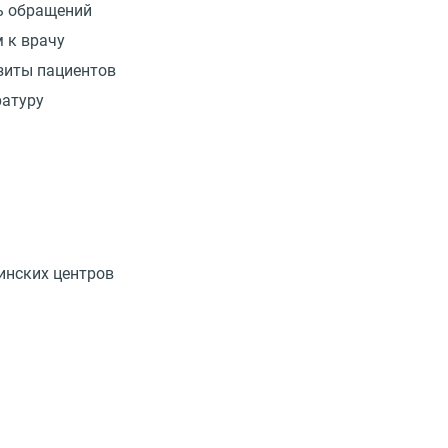
ь обращений
 к врачу
зиты пациентов
ратуру
инских центров