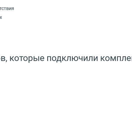
тствия
х
ов, которые подключили компле