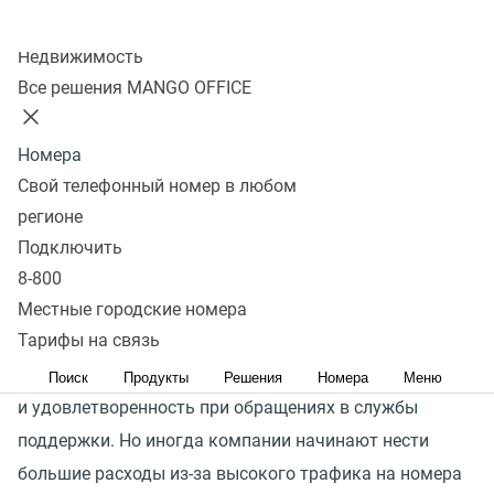
Колл-центр
Недвижимость
Предоставляйте клиентам
Все решения MANGO OFFICE
качественный сервис —
Номера
с меньшими затратами
Свой телефонный номер в любом
на связь
регионе
Подключить
Звонок на общероссийский номер 8‑800 бесплатен для
8-800
ваших клиентов — связь оплачивает не абонент,
Местные городские номера
Тарифы на связь
а адресат. Это снижает барьеры для обращения
клиентов и повышает их комфорт
Поиск
Продукты
Решения
Номера
Меню
и удовлетворенность при обращениях в службы
поддержки. Но иногда компании начинают нести
большие расходы из-за высокого трафика на номера