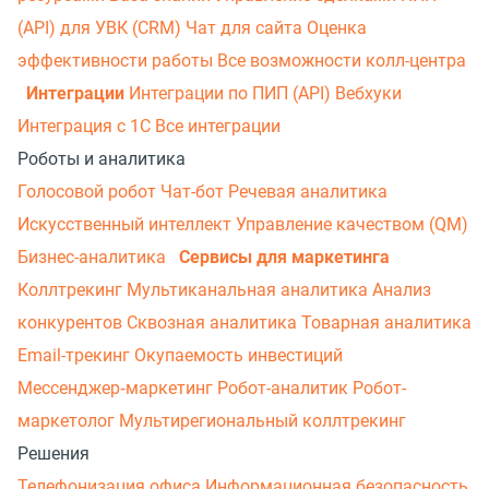
(API) для УВК (CRM)
Чат для сайта
Оценка
эффективности работы
Все возможности колл-центра
Интеграции
Интеграции по ПИП (API)
Вебхуки
Интеграция с 1С
Все интеграции
Роботы и аналитика
Голосовой робот
Чат-бот
Речевая аналитика
Искусственный интеллект
Управление качеством (QM)
Бизнес-аналитика
Сервисы для маркетинга
Коллтрекинг
Мультиканальная аналитика
Анализ
конкурентов
Сквозная аналитика
Товарная аналитика
Email-трекинг
Окупаемость инвестиций
Мессенджер‑маркетинг
Робот-аналитик
Робот-
маркетолог
Мультирегиональный коллтрекинг
Решения
Телефонизация офиса
Информационная безопасность