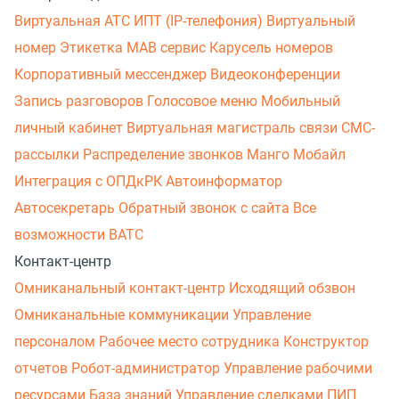
Виртуальная АТС
ИПТ (IP-телефония)
Виртуальный
номер
Этикетка
МАВ сервис
Карусель номеров
Корпоративный мессенджер
Видеоконференции
Запись разговоров
Голосовое меню
Мобильный
личный кабинет
Виртуальная магистраль связи
СМС-
рассылки
Распределение звонков
Манго Мобайл
Интеграция с ОПДкРК
Автоинформатор
Автосекретарь
Обратный звонок с сайта
Все
возможности ВАТС
Контакт-центр
Омниканальный контакт-центр
Исходящий обзвон
Омниканальные коммуникации
Управление
персоналом
Рабочее место сотрудника
Конструктор
отчетов
Робот-администратор
Управление рабочими
ресурсами
База знаний
Управление сделками
ПИП