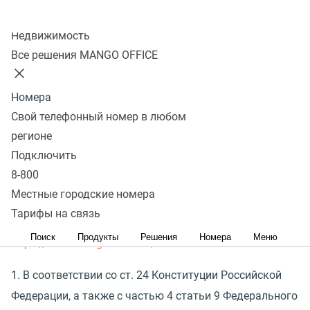
Обществом с ограниченной ответственностью
«
Манго
Колл-центр
Телеком»
(
ООО
«
Манго Телеком») ИНН 7 709 501 144
Недвижимость
ОГРН 1 037 739 829 027, юридический адрес: 117 420,
Все решения MANGO OFFICE
город Москва, Профсоюзная ул., д. 57, ком. 84
(
далее — Оператор) персональных данных
Номера
пользователя, обратившегося к Сайту и его сервисам
Свой телефонный номер в любом
(
далее — «Пользователь»). Настоящее Согласие
регионе
Пользователя на обработку персональных данных
Подключить
размещено на Сайте Оператора по адресу:
8-800
Местные городские номера
Политика обработки персональных данных
Тарифы на связь
Оператора, размещена на сайте по адресу:
Поиск
Продукты
Решения
Номера
Меню
https://www.mango-office.ru/
.
1. В соответствии со ст. 24 Конституции Российской
Федерации, а также с частью 4 статьи 9 Федерального