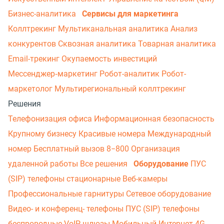
Бизнес-аналитика
Сервисы для маркетинга
Коллтрекинг
Мультиканальная аналитика
Анализ
конкурентов
Сквозная аналитика
Товарная аналитика
Email-трекинг
Окупаемость инвестиций
Мессенджер‑маркетинг
Робот-аналитик
Робот-
маркетолог
Мультирегиональный коллтрекинг
Решения
Телефонизация офиса
Информационная безопасность
Крупному бизнесу
Красивые номера
Международный
номер
Бесплатный вызов 8−800
Организация
удаленной работы
Все решения
Оборудование
ПУС
(SIP) телефоны стационарные
Веб-камеры
Профессиональные гарнитуры
Сетевое оборудование
Видео- и конференц- телефоны
ПУС (SIP) телефоны
беспроводные
VoIP шлюзы
Мобильный Интернет 4G