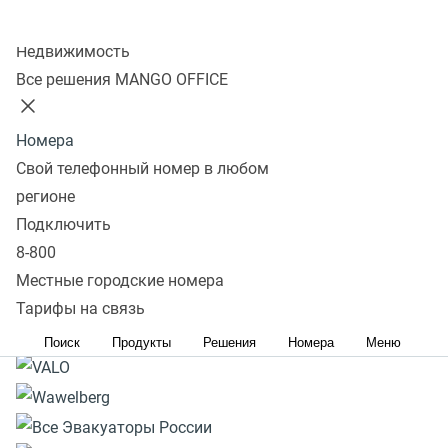
Комплексное внедрение
Колл-центр
Недвижимость
Все решения MANGO OFFICE
Совместимость
Оставить заявку
Номера
Свой телефонный номер в любом
Ведущие компании
регионе
доверяют MANGO OFFICE
Подключить
8-800
Местные городские номера
Тарифы на связь
Поиск
Продукты
Решения
Номера
Меню