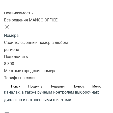
ключевую роль в формировании лояльности
Колл-центр
и доверия клиентов, а также напрямую влияет
Недвижимость
на вероятность покупки. Но слушать и оценивать
Все решения MANGO OFFICE
каждый диалог долго, дорого, неэффективно,
вмешивается субъективность и не учитывается
Номера
оценка разговора клиентом.
Свой телефонный номер в любом
регионе
Модуль
«
Контроль качества» MANGO OFFICE
Подключить
предлагает единую систему управления
8-800
коммуникациями: автоматическую оценку 100%
Местные городские номера
диалогов в режиме реального времени, учетом
Тарифы на связь
обратной связи от клиентов в голосовых и текстовых
Поиск
Продукты
Решения
Номера
Меню
каналах, а также ручным контролем выборочных
диалогов и встроенными отчетами.