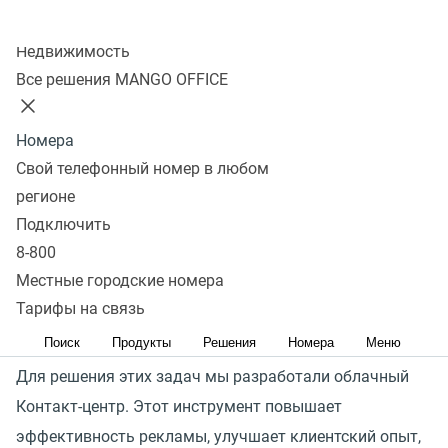
Узнать стоимость
Колл-центр
Недвижимость
Как облачный контакт-центр
Все решения MANGO OFFICE
решает задачи отдела
продаж
Номера
Свой телефонный номер в любом
регионе
Основные вызовы, стоящие перед отделами продаж:
Подключить
привлечь больше обращений потенциальных
8-800
клиентов, успешнее конвертировать обращения
Местные городские номера
в продажи и повысить финансовую отдачу от каждой
Тарифы на связь
сделки.
Поиск
Продукты
Решения
Номера
Меню
Для решения этих задач мы разработали облачный
Контакт-центр. Этот инструмент повышает
эффективность рекламы, улучшает клиентский опыт,