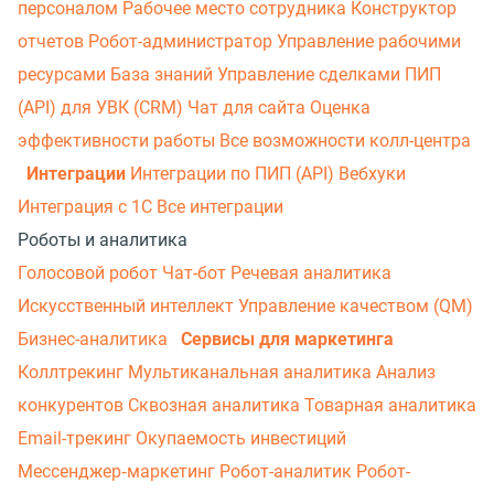
персоналом
Рабочее место сотрудника
Конструктор
отчетов
Робот-администратор
Управление рабочими
ресурсами
База знаний
Управление сделками
ПИП
(API) для УВК (CRM)
Чат для сайта
Оценка
эффективности работы
Все возможности колл-центра
Интеграции
Интеграции по ПИП (API)
Вебхуки
Интеграция с 1С
Все интеграции
Роботы и аналитика
Голосовой робот
Чат-бот
Речевая аналитика
Искусственный интеллект
Управление качеством (QM)
Бизнес-аналитика
Сервисы для маркетинга
Коллтрекинг
Мультиканальная аналитика
Анализ
конкурентов
Сквозная аналитика
Товарная аналитика
Email-трекинг
Окупаемость инвестиций
Мессенджер‑маркетинг
Робот-аналитик
Робот-