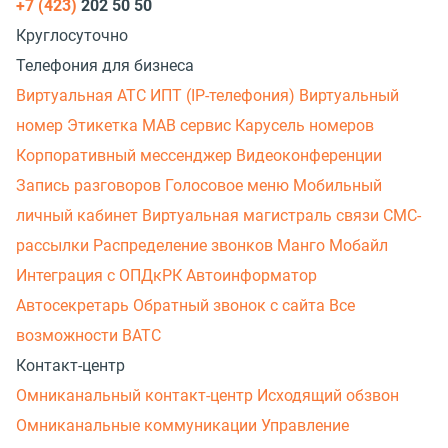
+7 (423)
202 50 50
Круглосуточно
Телефония для бизнеса
Виртуальная АТС
ИПТ (IP-телефония)
Виртуальный
номер
Этикетка
МАВ сервис
Карусель номеров
Корпоративный мессенджер
Видеоконференции
Запись разговоров
Голосовое меню
Мобильный
личный кабинет
Виртуальная магистраль связи
СМС-
рассылки
Распределение звонков
Манго Мобайл
Интеграция с ОПДкРК
Автоинформатор
Автосекретарь
Обратный звонок с сайта
Все
возможности ВАТС
Контакт-центр
Омниканальный контакт-центр
Исходящий обзвон
Омниканальные коммуникации
Управление