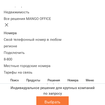
Выбрать
Колл-центр
Недвижимость
Оптимум
Все решения MANGO OFFICE
Для расширенных контакт-центров и роста
эффективности
10 200
руб.
/мес.
Номера
Выбрать
Свой телефонный номер в любом
регионе
Профи
Подключить
Для профессиональных контакт-центров и
8-800
коммуникаций без ограничений
13 400
руб.
Местные городские номера
/мес.
Тарифы на связь
Выбрать
Поиск
Продукты
Решения
Номера
Меню
Корпорация
Индивидуальное решение для крупных компаний
по запросу
Выбрать