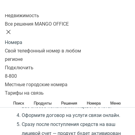
Этап 1. Покупка
Колл-центр
Недвижимость
Покупка в интернет-магазине
Все решения MANGO OFFICE
Добавьте Коллтрекинг MANGO OFFICE
Номера
в корзину
и пройдите регистрацию.
Свой телефонный номер в любом
После завершения регистрации в системе
регионе
Коллтрекинг MANGO OFFICE, к вам
Подключить
на электронную почту придет письмо
8-800
с логином и паролем от Личного кабинета.
Местные городские номера
Подтвердите заказ Коллтрекинга
Тарифы на связь
MANGO OFFICE и выберете подходящий для
Поиск
Продукты
Решения
Номера
Меню
вас способ пополнения лицевого счета.
Оформите договор на услуги связи онлайн.
Сразу после поступления средств на ваш
лицевой счет — продукт будет активирован