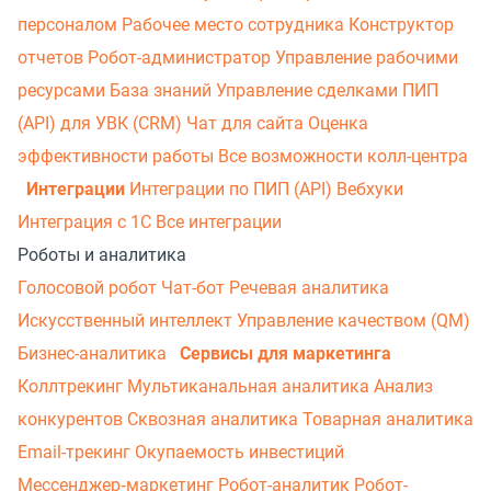
персоналом
Рабочее место сотрудника
Конструктор
отчетов
Робот-администратор
Управление рабочими
ресурсами
База знаний
Управление сделками
ПИП
(API) для УВК (CRM)
Чат для сайта
Оценка
эффективности работы
Все возможности колл-центра
Интеграции
Интеграции по ПИП (API)
Вебхуки
Интеграция с 1С
Все интеграции
Роботы и аналитика
Голосовой робот
Чат-бот
Речевая аналитика
Искусственный интеллект
Управление качеством (QM)
Бизнес-аналитика
Сервисы для маркетинга
Коллтрекинг
Мультиканальная аналитика
Анализ
конкурентов
Сквозная аналитика
Товарная аналитика
Email-трекинг
Окупаемость инвестиций
Мессенджер‑маркетинг
Робот-аналитик
Робот-